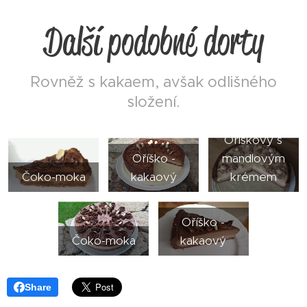
Další podobné dorty
Rovněž s kakaem, avšak odlišného
složení.
Oříškový s
Oříško -
mandlovým
Čoko-moka
kakaový
krémem
Oříško -
Čoko-moka
kakaový
Share