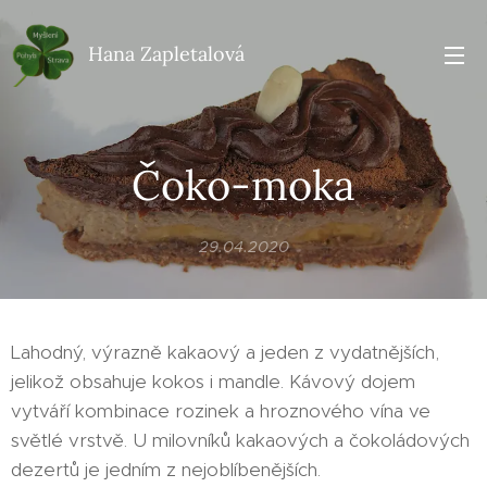
Hana Zapletalová
Čoko-moka
29.04.2020
Lahodný, výrazně kakaový a jeden z vydatnějších,
jelikož obsahuje kokos i mandle. Kávový dojem
vytváří kombinace rozinek a hroznového vína ve
světlé vrstvě. U milovníků kakaových a čokoládových
dezertů je jedním z nejoblíbenějších.