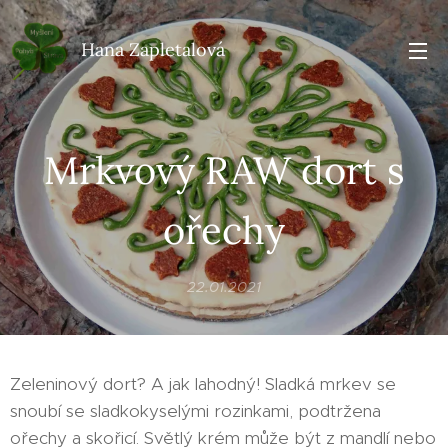
Hana Zapletalová
Mrkvový RAW dort s
ořechy
22.01.2021
Zeleninový dort? A jak lahodný! Sladká mrkev se
snoubí se sladkokyselými rozinkami, podtržena
ořechy a skořicí. Světlý krém může být z mandlí nebo