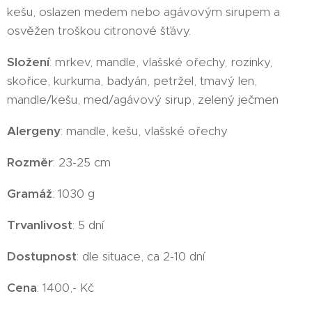
kešu, oslazen medem nebo agávovým sirupem a
osvěžen troškou citronové šťávy.
Složení
: mrkev, mandle, vlašské ořechy, rozinky,
skořice, kurkuma, badyán, petržel, tmavý len,
mandle/kešu, med/agávový sirup, zelený ječmen
Alergeny
: mandle, kešu, vlašské ořechy
Rozměr
: 23-25 cm
Gramáž
: 1030 g
Trvanlivost
: 5 dní
Dostupnost
: dle situace, ca 2-10 dní
Cena
: 1400,- Kč