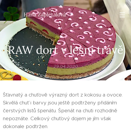
Hana Zapletalová
RAW dort v lesní trávě
29.04.2020
Šťavnatý a chuťově výrazný dort z kokosu a ovoce.
Skvělá chuť i barvy jsou ještě podtrženy přidáním
čerstvých listů špenátu. Špenát na chuti rozhodně
nepoznáte. Celkový chuťový dojem je jím však
dokonale podtržen.